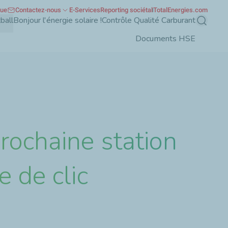
que
Contactez-nous
E-Services
Reporting sociétal
TotalEnergies.com
ball
Bonjour l'énergie solaire !
Contrôle Qualité Carburant
Recherch
Documents HSE
rochaine station
e de clic