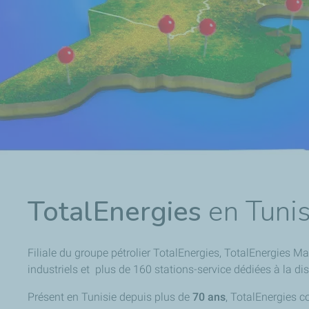
TotalEnergies
en Tunis
Filiale du groupe pétrolier TotalEnergies, TotalEnergies Ma
industriels et plus de 160 stations-service dédiées à la di
Présent en Tunisie depuis plus de
70 ans
, TotalEnergies c