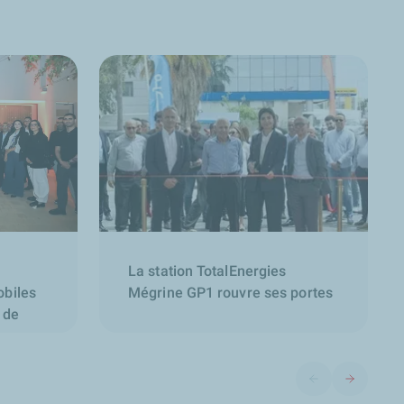
La station TotalEnergies
obiles
Mégrine GP1 rouvre ses portes
 de
e
elle en
Diapositive précéd
Diapositive