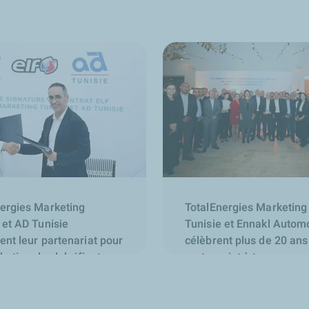
ergies Marketing
TotalEnergies Marketing
 et AD Tunisie
Tunisie et Ennakl Autom
ent leur partenariat pour
célèbrent plus de 20 ans
ibution des lubrifiants
partenariat à travers un
performance exceptionn
2025