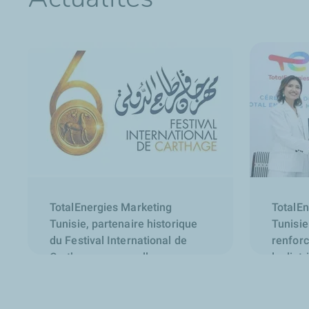
TotalEnergies Marketing
TotalEn
Tunisie, partenaire historique
Tunisie
du Festival International de
renforc
Carthage, renouvelle son
la distr
engagement pour la 60ᵉ édition
ELF