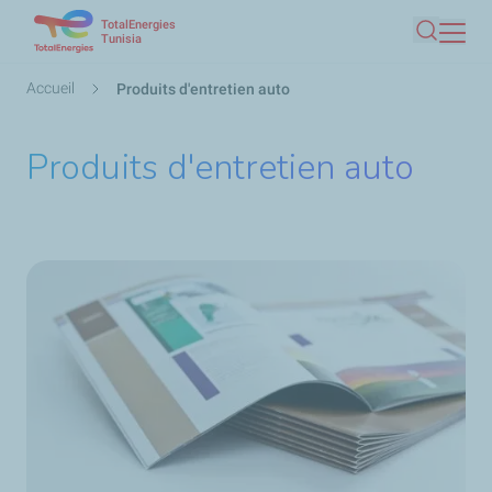
TotalEnergies
Aller
Tunisia
Recherc
au
contenu
Fil
Accueil
Produits d'entretien auto
principal
d'Ariane
Produits d'entretien auto